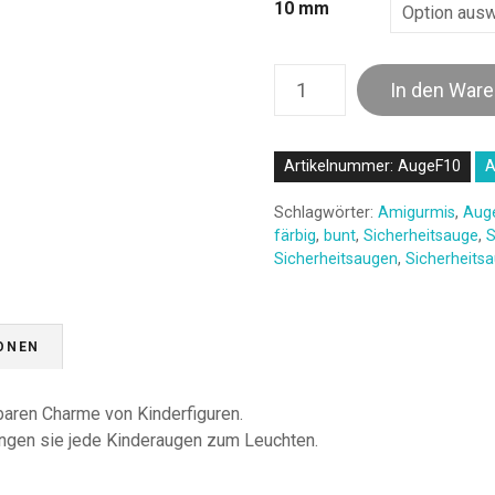
10 mm
S
In den War
i
c
h
Artikelnummer:
AugeF10
A
e
r
Schlagwörter:
Amigurmis
,
Aug
h
färbig
,
bunt
,
Sicherheitsauge
,
S
Sicherheitsaugen
,
Sicherheits
e
i
t
s
ONEN
a
u
baren Charme von Kinderfiguren.
g
ringen sie jede Kinderaugen zum Leuchten.
e
n