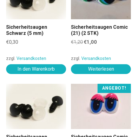
Sicherheitsaugen
Sicherheitsaugen Comic
Schwarz (5 mm)
(21) (2 STK)
U
A
€
0,30
€
1,20
€
1,00
r
k
s
t
p
u
zzgl.
Versandkosten
zzgl.
Versandkosten
r
e
ü
l
In den Warenkorb
Weiterlesen
n
l
g
e
l
r
i
P
ANGEBOT!
c
r
h
e
e
i
r
s
P
i
r
s
e
t
i
:
s
€
w
1
Sicherheitsaugen
Sicherheitsaugen Comic