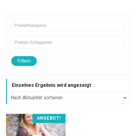
Filtern
Einzelnes Ergebnis wird angezeigt
D
ANGEBOT!
i
e