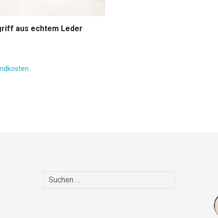
riff aus echtem Leder
ndkosten
S
u
c
h
e