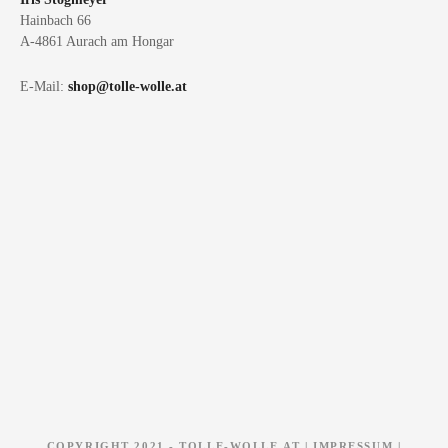
5
n
3
.
Hainbach 66
,
0
n
7
,
A-4861 Aurach am Hongar
a
0
0
c
0
E-Mail:
shop@tolle-wolle.at
h
:
COPYRIGHT 2021 - TOLLE-WOLLE.AT |
IMPRESSUM
|