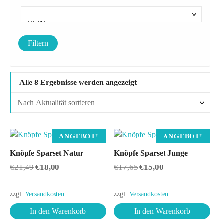
Filtern
N
Alle 8 Ergebnisse werden angezeigt
a
c
h
A
ANGEBOT!
ANGEBOT!
k
t
Knöpfe Sparset Natur
Knöpfe Sparset Junge
u
U
A
U
A
€
21,49
€
18,00
€
17,65
€
15,00
r
k
r
k
a
s
t
s
t
l
p
u
p
u
zzgl.
Versandkosten
zzgl.
Versandkosten
r
e
r
e
i
ü
l
ü
l
In den Warenkorb
In den Warenkorb
t
n
l
n
l