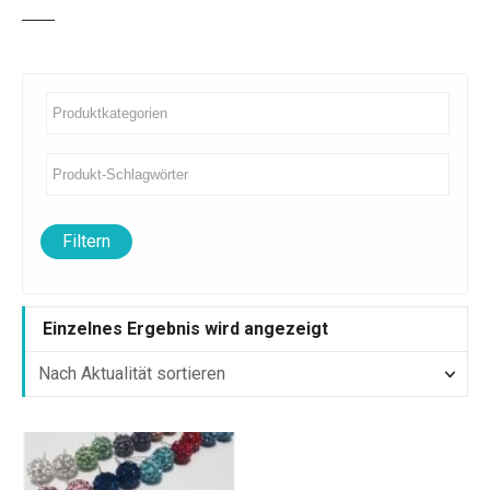
Filtern
Einzelnes Ergebnis wird angezeigt
D
i