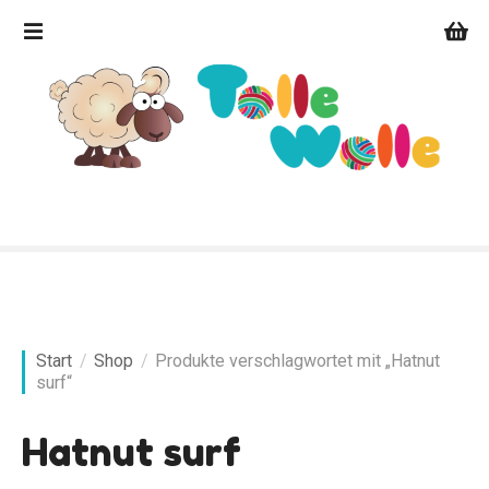
Z
u
m
I
n
h
a
l
t
s
p
r
i
n
Start
Shop
Produkte verschlagwortet mit „Hatnut
g
surf“
e
n
Hatnut surf